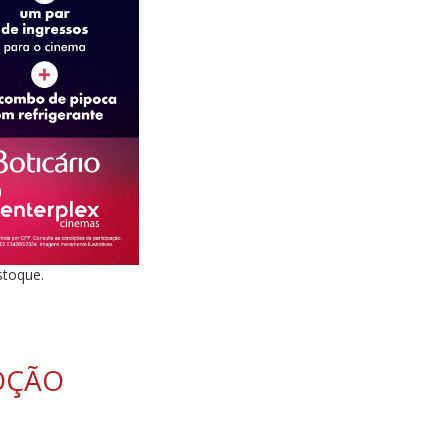
stoque.
OÇÃO